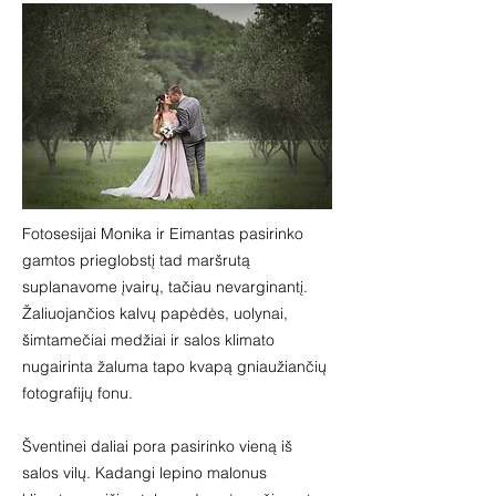
Fotosesijai Monika ir Eimantas pasirinko
gamtos prieglobstį tad maršrutą
suplanavome įvairų, tačiau nevarginantį.
Žaliuojančios kalvų papėdės, uolynai,
šimtamečiai medžiai ir salos klimato
nugairinta žaluma tapo kvapą gniaužiančių
fotografijų fonu.
Šventinei daliai pora pasirinko vieną iš
salos vilų. Kadangi lepino malonus