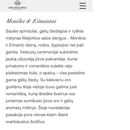
Monika & Eimantas
Saulės spinduliai, gėlių žiedlapiai ir ryškiai
mėlynas Maljorkos salos dangus – Monikos
ir Eimanto dieną, rodos, šypsojosi net pati
gamta. Vestuvių ceremonijai sukūrėme
jaukią užuovėją jūros pakrantėje, kuriai
privatumo ir romantikos suteikė vėjo
plaikstomas tiulis, o spalvų – visa pastelinė
gama gėlių žiedų. Su kiekvienu oro
gurkšniu šioje vietoje buvo galima justi
romantišką, kurią išreiškė švelnus vos
juntamas sumišusio jūros oro ir gėlių
aromatų mišinys. Šioje nuostabioje
pasakoje pora vienas kitam ištarė
svarbiausius žodžius.