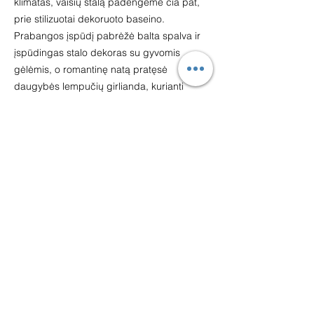
klimatas, vaišių stalą padengėme čia pat,
prie stilizuotai dekoruoto baseino.
Prabangos įspūdį pabrėžė balta spalva ir
įspūdingas stalo dekoras su gyvomis
gėlėmis, o romantinę natą pratęsė
daugybės lempučių girlianda, kurianti
žvaigždėto skliauto įspūdį ir užtikrinanti
jaukumą iki pat vėlyvo vakaro. Monikos ir
Eimanto švente buvo kupina geriausių
emocijų ir neblėstančių įspūdžių.
Džiaugiamės ir didžiuojamės, kad galėjome
prisidėti prie šio stebuklo kūrimo.
#weddinginMallorca
#ceremonyinMallorca
#sayYesinSpain